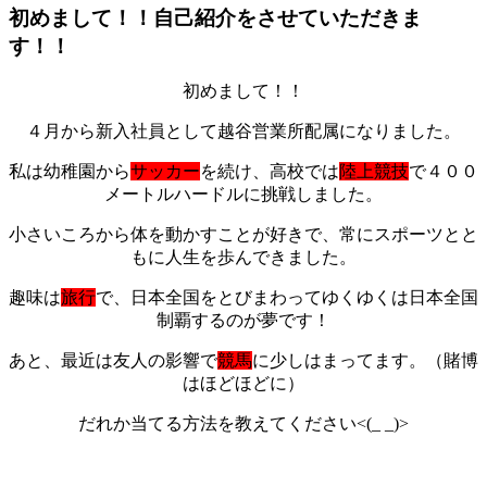
初めまして！！自己紹介をさせていただきま
す！！
初めまして！！
４月から新入社員として越谷営業所配属になりました。
私は幼稚園から
サッカー
を続け、高校では
陸上競技
で４００
メートルハードルに挑戦しました。
小さいころから体を動かすことが好きで、常にスポーツとと
もに人生を歩んできました。
趣味は
旅行
で、日本全国をとびまわってゆくゆくは日本全国
制覇するのが夢です！
あと、最近は友人の影響で
競馬
に少しはまってます。（賭博
はほどほどに）
だれか当てる方法を教えてください<(_ _)>