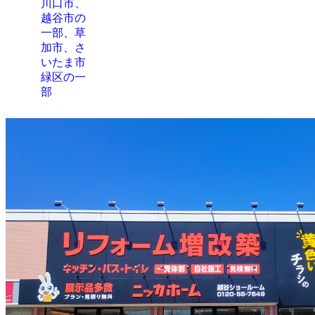
川口市、
越谷市の
一部、草
加市、さ
いたま市
緑区の一
部