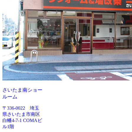
さいたま南ショー
ルーム
〒336-0022 埼玉
県さいたま市南区
白幡4-7-1 COMAビ
ル1階