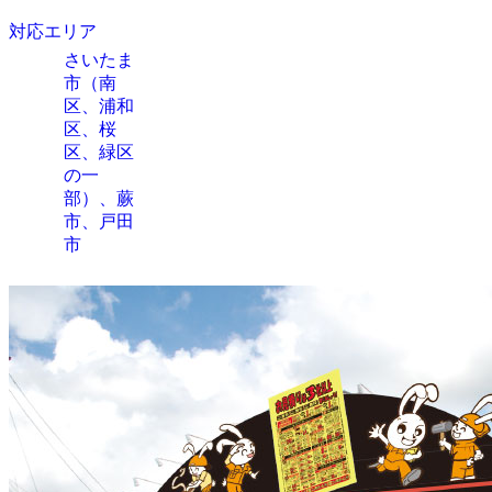
対応エリア
さいたま
市（南
区、浦和
区、桜
区、緑区
の一
部）、蕨
市、戸田
市